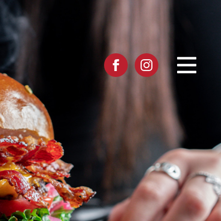
דלג לתוכן
דלג לסרגל הניווט
שגב
לעמוד
באינסטגרם
הפייסבוק
של
שגב