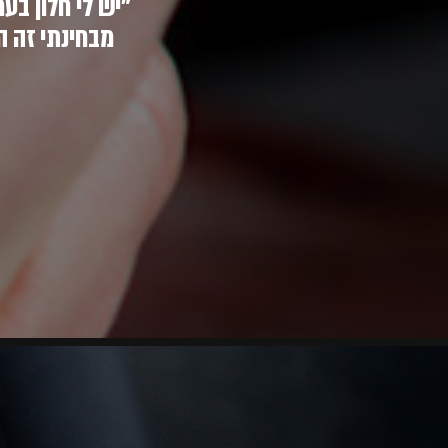
"יש לי חלון ב
מבחינתי זה ה