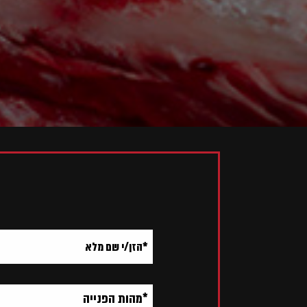
אנא
מלאו
את
טופס